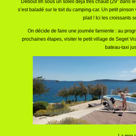
Debout 8h sous un soleil déjà très chaud (29° dans le 
s’est baladé sur le toit du camping-car. Un petit pinson 
plait ! Ici les croissants
On décide de faire une journée farniente : au progr
prochaines étapes, visiter le petit village de Seget V
bateau-taxi jus
La mer e