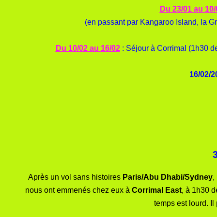
Du 23/01 au 10/
(en passant par Kangaroo Island, la 
Du 10/02 au 16/02
: Séjour à Corrimal (1h30 de
16/02/2
3
Après un vol sans histoires
Paris/Abu Dhabi/Sydney
,
nous ont emmenés chez eux à
Corrimal East
, à 1h30 d
temps est lourd. I