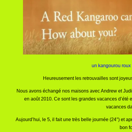
un kangourou roux 
Heureusement les retrouvailles sont joyeus
Nous avons échangé nos maisons avec Andrew et Judith :
en août 2010. Ce sont les grandes vacances d’été en 
vacances dan
Aujourd’hui, le 5, il fait une très belle journée (24°) e
bon f