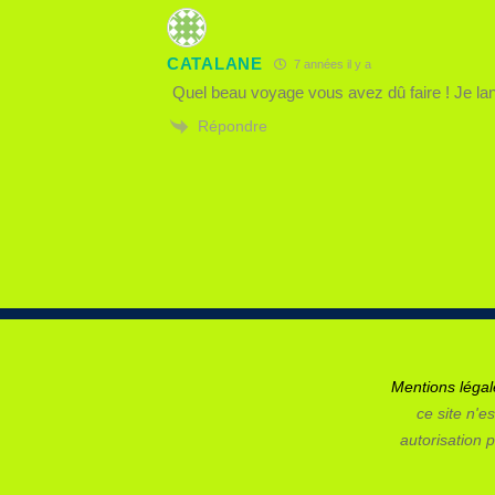
CATALANE
7 années il y a
Quel beau voyage vous avez dû faire ! Je lang
Répondre
Mentions léga
ce site n'es
autorisation p