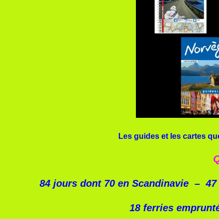
Les guides et les cartes qu
Q
84 jours dont 70 en Scandinavie –
47 
18 ferries emprunt