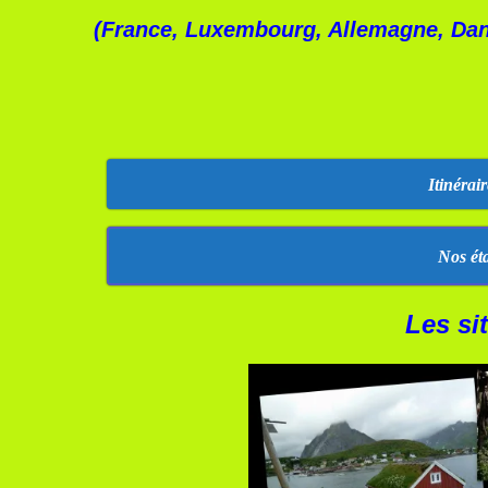
(France, Luxembourg, Allemagne, Da
Itinérai
Nos éta
Les si