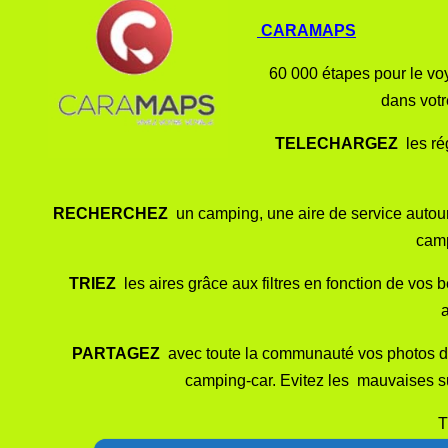
CARAMAPS
60 000 étapes pour le voy
dans votr
TELECHARGEZ
les ré
RECHERCHEZ
un camping, une aire de service autour d
camp
TRIEZ
les aires grâce aux filtres en fonction de vos b
a
PARTAGEZ
avec toute la communauté vos photos de
camping-car. Evitez les mauvaises sur
T