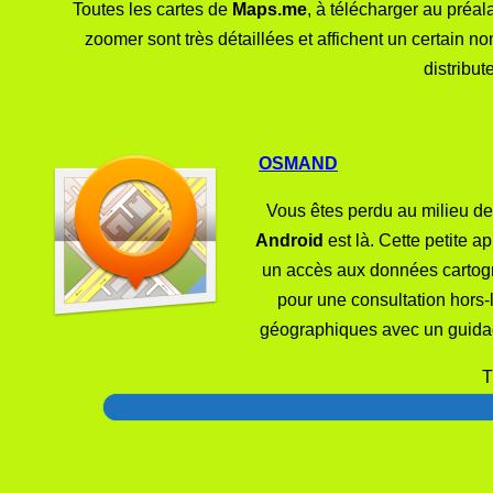
Toutes les cartes de
Maps.me
, à télécharger au préal
zoomer sont très détaillées et affichent un certain n
distribut
OSMAND
Vous êtes perdu au milieu de
Android
est là. Cette petite a
un accès aux données cartogr
pour une consultation hors-
géographiques avec un guidage
T