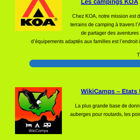
Les campings KOA
Chez KOA, notre mission est de
terrains de camping à travers l’
de partager des aventures a
d’équipements adaptés aux familles est l’endroit 
T
WikiCamps – Etats 
La plus grande base de donné
auberges pour routards, les point