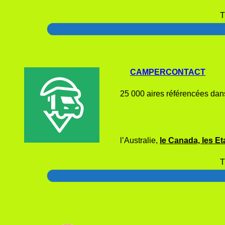
T
CAMPERCONTACT
25 000 aires référencées dans
l’Australie,
le Canada, les Et
T