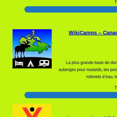
T
WikiCamps – Cana
La plus grande base de don
auberges pour routards, les point
robinets d’eau, l
T