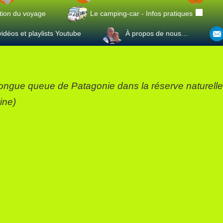
tion du voyage
Le camping-car - Infos pratiques
idéos et playlists Youtube
À propos de nous…
longue queue de Patagonie dans la réserve naturell
ine)