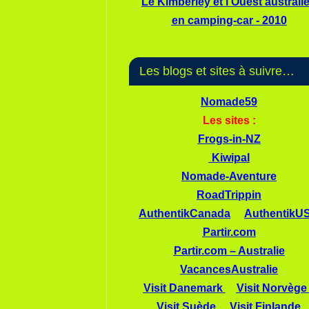
Le Kimberley et l'Ouest australi
en camping-car - 2010
Les blogs et sites à suivre…
Nomade59
Les sites :
Frogs-in-NZ
Kiwipal
Nomade-Aventure
RoadTrippin
AuthentikCanada
AuthentikU
Partir.com
Partir.com – Australie
VacancesAustralie
Visit Danemark
Visit Norvège
Visit Suède
Visit Finlande