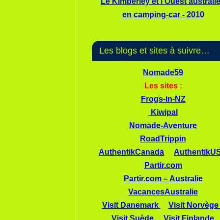
Le Kimberley et l'Ouest australi
en camping-car - 2010
Les blogs et sites à suivre…
Nomade59
Les sites :
Frogs-in-NZ
Kiwipal
Nomade-Aventure
RoadTrippin
AuthentikCanada
AuthentikU
Partir.com
Partir.com – Australie
VacancesAustralie
Visit Danemark
Visit Norvège
Visit Suède
Visit Finlande