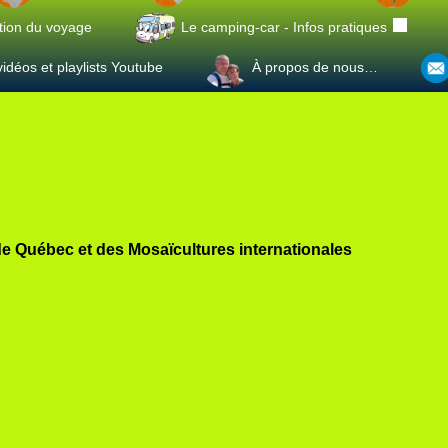
tion du voyage
Le camping-car - Infos pratiques
idéos et playlists Youtube
À propos de nous…
de Québec et des Mosaïcultures internationales