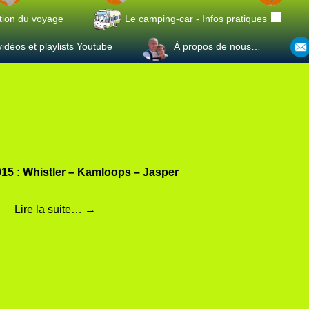
tion du voyage
Le camping-car - Infos pratiques
idéos et playlists Youtube
À propos de nous…
015 : Whistler – Kamloops – Jasper
Lire la suite…
→