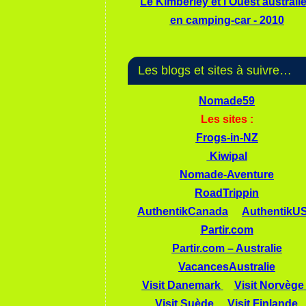
Le Kimberley et l'Ouest australi
en camping-car - 2010
Les blogs et sites à suivre…
Nomade59
Les sites :
Frogs-in-NZ
Kiwipal
Nomade-Aventure
RoadTrippin
AuthentikCanada
AuthentikU
Partir.com
Partir.com – Australie
VacancesAustralie
Visit Danemark
Visit Norvège
Visit Suède
Visit Finlande