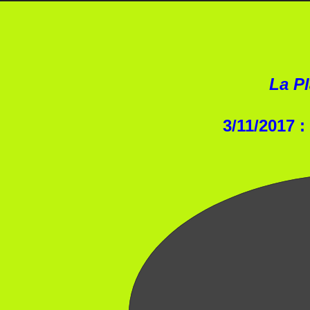
La P
3/11/2017 :