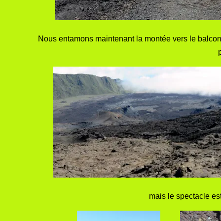
Nous entamons maintenant la montée vers le balcon 
p
mais le spectacle est