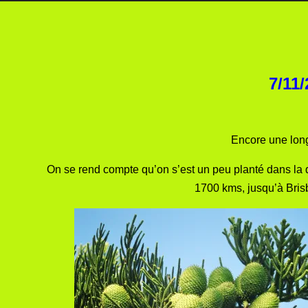
7/11
Encore une longu
On se rend compte qu’on s’est un peu planté dans la der
1700 kms, jusqu’à Brisb