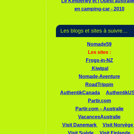
Le Kimberley et l'Ouest australi
en camping-car - 2010
Les blogs et sites à suivre…
Nomade59
Les sites :
Frogs-in-NZ
Kiwipal
Nomade-Aventure
RoadTrippin
AuthentikCanada
AuthentikU
Partir.com
Partir.com – Australie
VacancesAustralie
Visit Danemark
Visit Norvège
Visit Suède
Visit Finlande