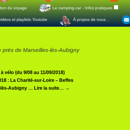
tion du voyage
Le camping-car - Infos pratiques
idéos et playlists Youtube
À propos de nous…
e près de Marseilles-lès-Aubigny
 à vélo (du 9/08 au 11/09/2018)
018 : La Charité-sur-Loire – Beffes
s-lès-Aubigny …
Lire la suite…
→