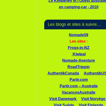
Le Kimberley et l'Ouest australi
en camping-car - 2010
Les blogs et sites à suivre…
Nomade59
Les sites :
Frogs-in-NZ
Kiwipal
Nomade-Aventure
RoadTrippin
AuthentikCanada
AuthentikU
Partir.com
Partir.com – Australie
VacancesAustralie
Visit Danemark
Visit Norvège
Visit Suède
Visit Finlande