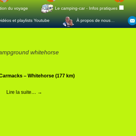
tion du voyage
Le camping-car - Infos pratiques
idéos et playlists Youtube
À propos de nous…
ampground whitehorse
: Carmacks – Whitehorse (177 km)
Lire la suite…
→