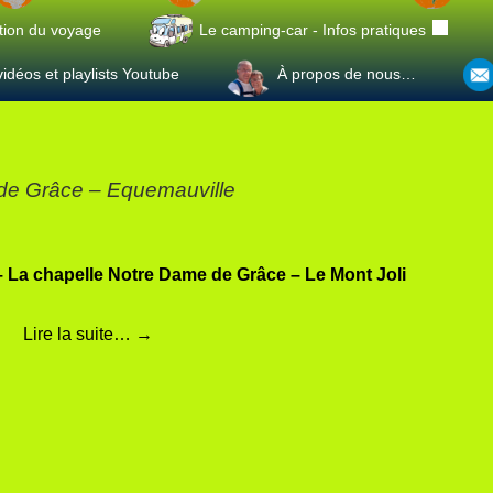
tion du voyage
Le camping-car - Infos pratiques
idéos et playlists Youtube
À propos de nous…
e de Grâce – Equemauville
 – La chapelle Notre Dame de Grâce – Le Mont Joli
Lire la suite…
→