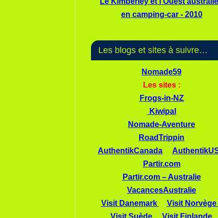
Le Kimberley et l'Ouest australi
en camping-car - 2010
Les blogs et sites à suivre…
Nomade59
Les sites :
Frogs-in-NZ
Kiwipal
Nomade-Aventure
RoadTrippin
AuthentikCanada
AuthentikU
Partir.com
Partir.com – Australie
VacancesAustralie
Visit Danemark
Visit Norvège
Visit Suède
Visit Finlande