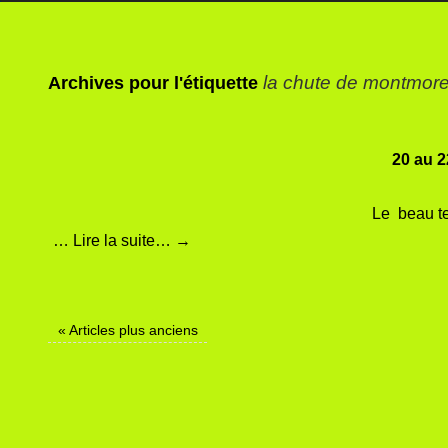
la chute de montmor
Archives pour l'étiquette
20 au 2
Le beau te
…
Lire la suite…
→
«
Articles plus anciens