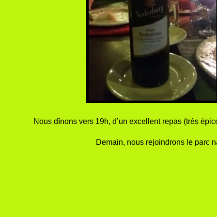
Nous dînons vers 19h, d’un excellent repas (très épi
Demain, nous rejoindrons le parc n