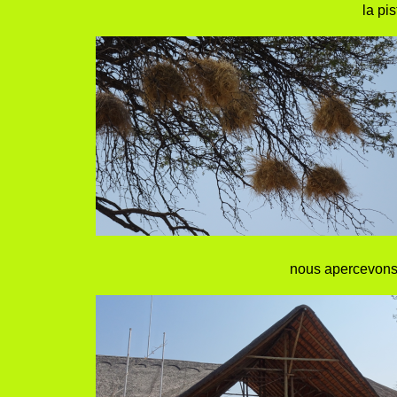
la pi
nous apercevons 