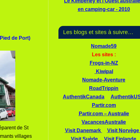
Le Kimberley et l'Ouest australi
en camping-car - 2010
Les blogs et sites à suivre…
Pied de Port)
Nomade59
Les sites :
Frogs-in-NZ
Kiwipal
Nomade-Aventure
RoadTrippin
AuthentikCanada
AuthentikU
Partir.com
Partir.com – Australie
VacancesAustralie
éparent de St
Visit Danemark
Visit Norvège
mants villages
Visit Suède
Visit Finlande