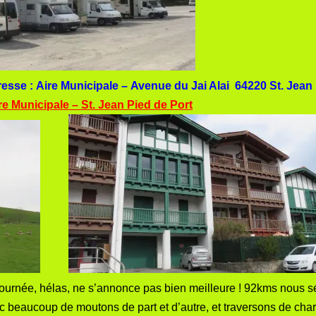
resse :
Aire Municipale –
Avenue du Jai Alai 64220 St. Jean 
re Municipale –
St. Jean Pied de Port
journée, hélas, ne s’annonce pas bien meilleure ! 92kms nous s
beaucoup de moutons de part et d’autre, et traversons de char