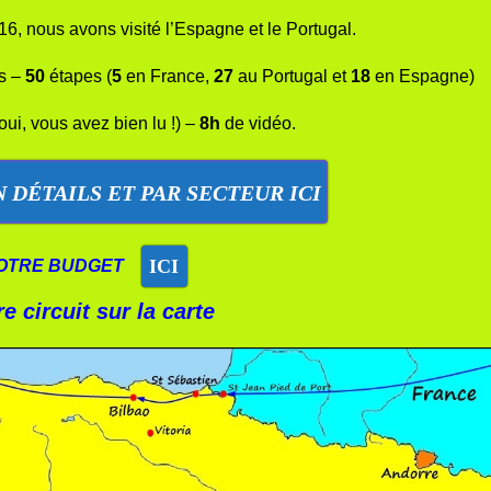
16, nous avons visité l’Espagne et le Portugal.
s –
50
étapes (
5
en France,
27
au Portugal et
18
en Espagne)
ui, vous avez bien lu !) –
8h
de vidéo.
 DÉTAILS ET PAR SECTEUR ICI
ICI
OTRE BUDGET
e circuit sur la carte