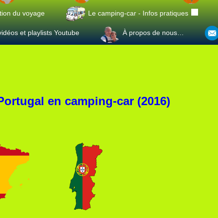
tion du voyage
Le camping-car - Infos pratiques
idéos et playlists Youtube
À propos de nous…
Portugal en camping-car (2016)