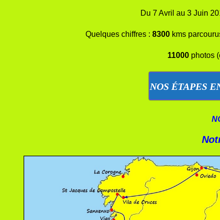
Du 7 Avril au 3 Juin 20
Quelques chiffres :
8300
kms parcouru
11000
photos (o
NOS ÉTAPES EN
N
Notr