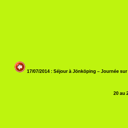
17/07/2014 : Séjour à Jönköping – Journée sur l
20 au 