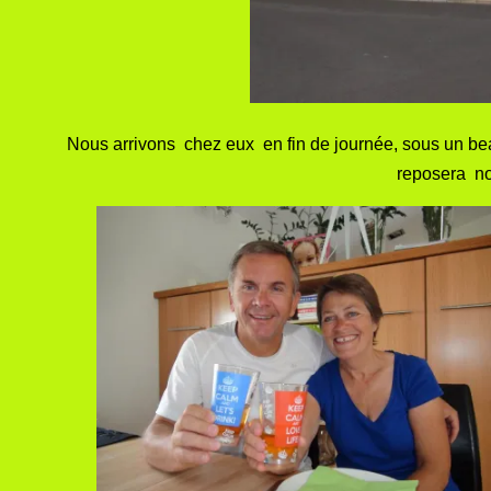
Nous arrivons chez eux en fin de journée, sous un bea
reposera not