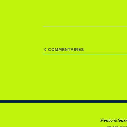
0
COMMENTAIRES
Mentions léga
ce site n'es