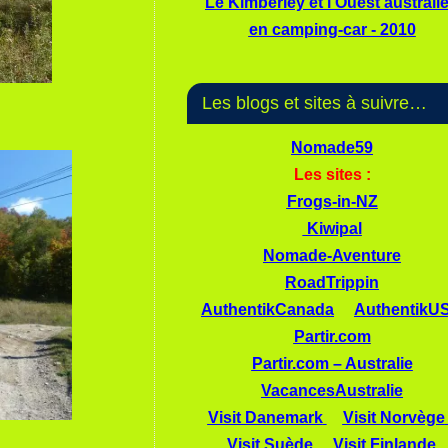
Le Kimberley et l'Ouest australi
en camping-car - 2010
Les blogs et sites à suivre…
Nomade59
Les sites :
Frogs-in-NZ
Kiwipal
Nomade-Aventure
RoadTrippin
AuthentikCanada
AuthentikU
Partir.com
Partir.com – Australie
VacancesAustralie
Visit Danemark
Visit Norvège
Visit Suède
Visit Finlande