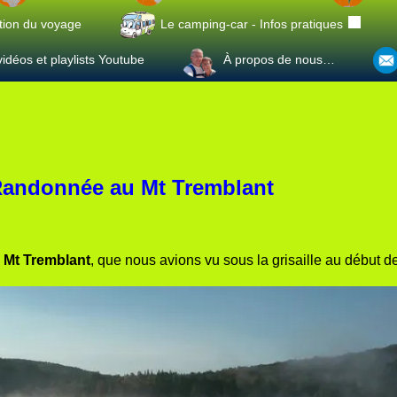
tion du voyage
Le camping-car - Infos pratiques
idéos et playlists Youtube
À propos de nous…
 Randonnée au Mt Tremblant
e
Mt Tremblant
, que nous avions vu sous la grisaille au début de