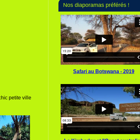
Nos diaporamas préférés !
Safari au Botswana - 2019
chic petite ville