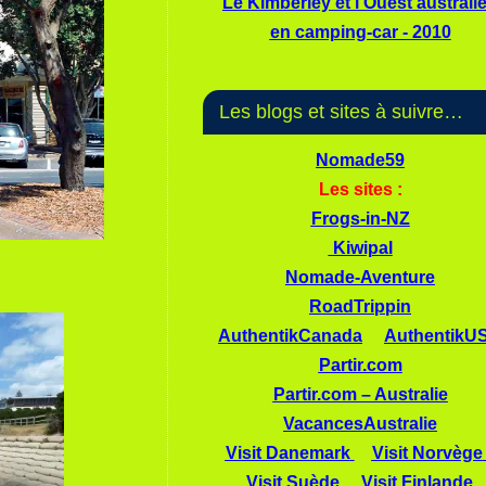
Le Kimberley et l'Ouest australi
en camping-car - 2010
Les blogs et sites à suivre…
Nomade59
Les sites :
Frogs-in-NZ
Kiwipal
Nomade-Aventure
RoadTrippin
AuthentikCanada
AuthentikU
Partir.com
Partir.com – Australie
VacancesAustralie
Visit Danemark
Visit Norvège
Visit Suède
Visit Finlande