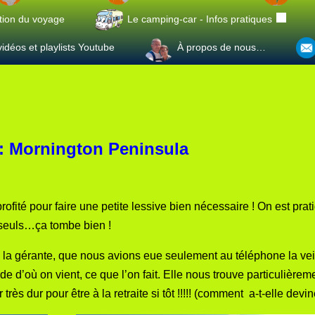
tion du voyage
Le camping-car - Infos pratiques
idéos et playlists Youtube
À propos de nous…
 : Mornington Peninsula
fité pour faire une petite lessive bien nécessaire ! On est prat
seuls…ça tombe bien !
ec la gérante, que nous avions eue seulement au téléphone la ve
e d’où on vient, ce que l’on fait. Elle nous trouve particulièrem
très dur pour être à la retraite si tôt !!!!! (comment a-t-elle devi