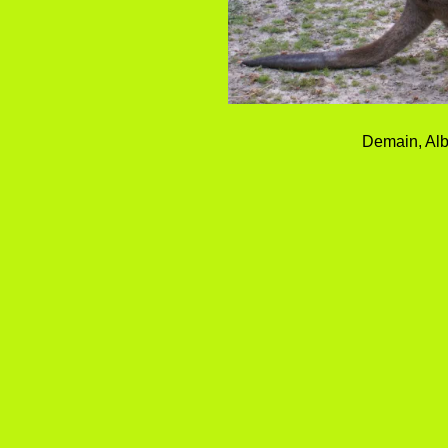
Demain, Alb