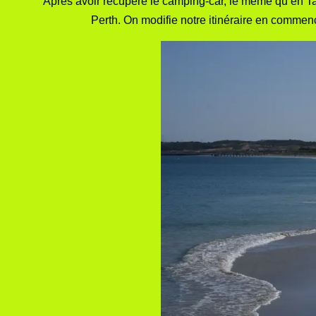
Après avoir récupéré le camping-car, le même qu’en 
Perth. On modifie notre itinéraire en commença