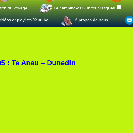
tion du voyage
Le camping-car - Infos pratiques
idéos et playlists Youtube
À propos de nous…
05 : Te Anau – Dunedin