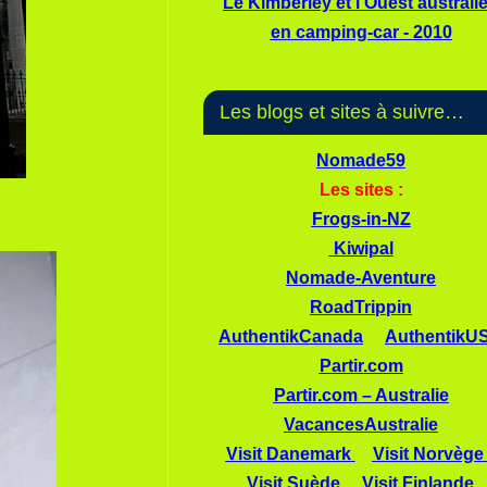
Le Kimberley et l'Ouest australi
en camping-car - 2010
Les blogs et sites à suivre…
Nomade59
Les sites :
Frogs-in-NZ
Kiwipal
Nomade-Aventure
RoadTrippin
AuthentikCanada
AuthentikU
Partir.com
Partir.com – Australie
VacancesAustralie
Visit Danemark
Visit Norvège
Visit Suède
Visit Finlande