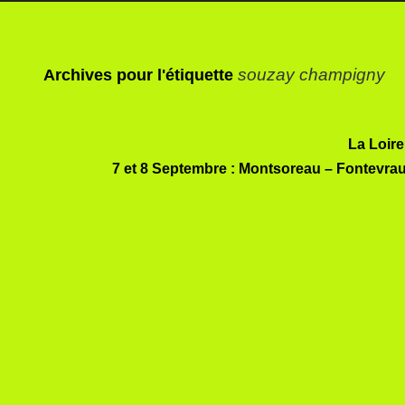
souzay champigny
Archives pour l'étiquette
La Loire
7 et 8 Septembre : Montsoreau – Fontevr