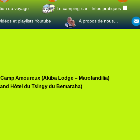
tion du voyage
Le camping-car - Infos pratiques
idéos et playlists Youtube
À propos de nous…
u Camp Amoureux (Akiba Lodge – Marofandilia)
and Hôtel du Tsingy du Bemaraha)