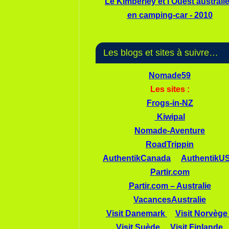
Le Kimberley et l'Ouest australi
en camping-car - 2010
Les blogs et sites à suivre…
Nomade59
Les sites :
Frogs-in-NZ
Kiwipal
Nomade-Aventure
RoadTrippin
AuthentikCanada
AuthentikU
Partir.com
Partir.com – Australie
VacancesAustralie
Visit Danemark
Visit Norvège
Visit Suède
Visit Finlande