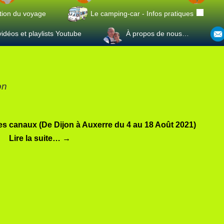
tion du voyage
Le camping-car - Infos pratiques
idéos et playlists Youtube
À propos de nous…
on
es canaux (De Dijon à Auxerre du 4 au 18 Août 2021)
Lire la suite…
→