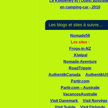
Le Kimberley et l'Ouest australi
en camping-car - 2010
Les blogs et sites à suivre…
Nomade59
Les sites :
Frogs-in-NZ
Kiwipal
Nomade-Aventure
RoadTrippin
AuthentikCanada
AuthentikU
Partir.com
Partir.com – Australie
VacancesAustralie
Visit Danemark
Visit Norvège
Visit Suède
Visit Finlande