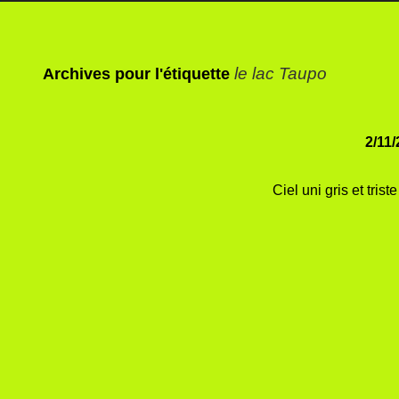
le lac Taupo
Archives pour l'étiquette
2/11/
Ciel uni gris et trist