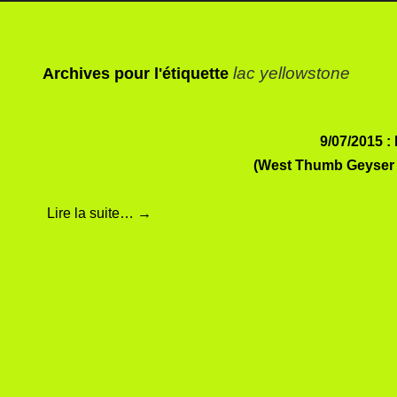
lac yellowstone
Archives pour l'étiquette
9/07/2015 :
(West Thumb Geyser –
Lire la suite…
→