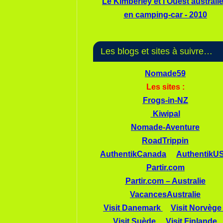
Le Kimberley et l'Ouest australi
en camping-car - 2010
Les blogs et sites à suivre…
Nomade59
Les sites :
Frogs-in-NZ
Kiwipal
Nomade-Aventure
RoadTrippin
AuthentikCanada
AuthentikU
Partir.com
Partir.com – Australie
VacancesAustralie
Visit Danemark
Visit Norvège
Visit Suède
Visit Finlande