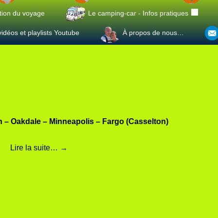
tion du voyage
Le camping-car - Infos pratiques
idéos et playlists Youtube
À propos de nous…
on – Oakdale – Minneapolis – Fargo (Casselton)
Lire la suite…
→