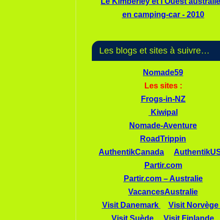
Le Kimberley et l'Ouest australi
en camping-car - 2010
Les blogs et sites à suivre…
Nomade59
Les sites :
Frogs-in-NZ
Kiwipal
Nomade-Aventure
RoadTrippin
AuthentikCanada
AuthentikU
Partir.com
Partir.com – Australie
VacancesAustralie
Visit Danemark
Visit Norvège
Visit Suède
Visit Finlande