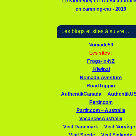
Le Kimberley et l'Ouest australi
en camping-car - 2010
Les blogs et sites à suivre…
Nomade59
Les sites :
Frogs-in-NZ
Kiwipal
Nomade-Aventure
RoadTrippin
AuthentikCanada
AuthentikU
Partir.com
Partir.com – Australie
VacancesAustralie
Visit Danemark
Visit Norvège
Visit Suède
Visit Finlande