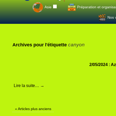
Asie
Préparation et organisa
Nos v
canyon
Archives pour l'étiquette
2/05/2024 : A
Lire la suite…
→
«
Articles plus anciens