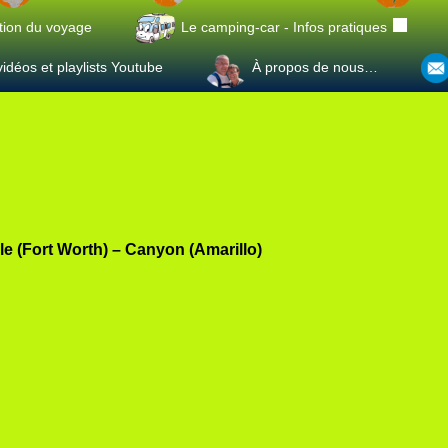
tion du voyage
Le camping-car - Infos pratiques
idéos et playlists Youtube
À propos de nous…
zle (Fort Worth) – Canyon (Amarillo)