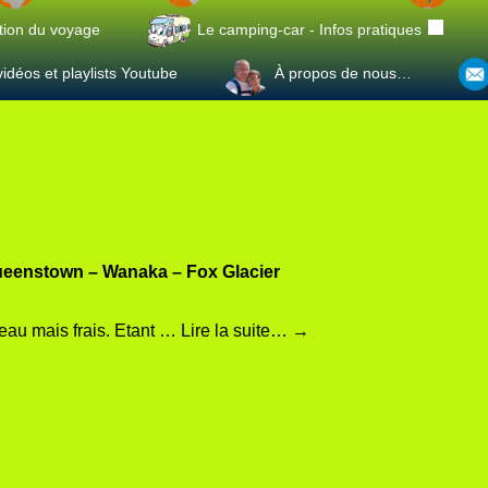
tion du voyage
Le camping-car - Infos pratiques
idéos et playlists Youtube
À propos de nous…
Queenstown – Wanaka – Fox Glacier
 beau mais frais. Etant …
Lire la suite…
→