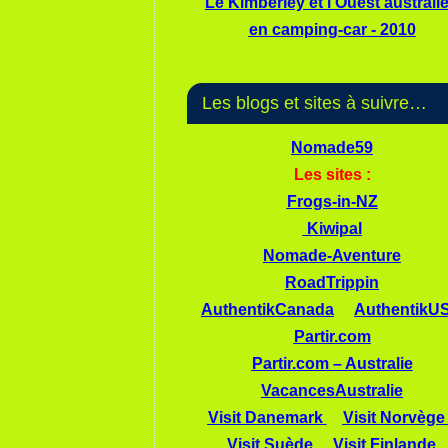
Le Kimberley et l'Ouest australi
en camping-car - 2010
Les blogs et sites à suivre…
Nomade59
Les sites :
Frogs-in-NZ
Kiwipal
Nomade-Aventure
RoadTrippin
AuthentikCanada
AuthentikU
Partir.com
Partir.com – Australie
VacancesAustralie
Visit Danemark
Visit Norvège
Visit Suède
Visit Finlande