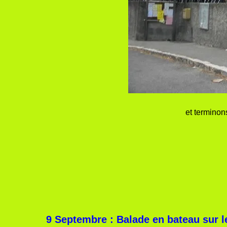
et terminons
9 Septembre : Balade en bateau sur 