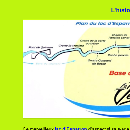
L’histo
Ce merveilleux
lac d’Esparron
d’aspect si sauvage et