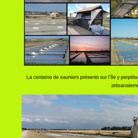
La centaine de sauniers présents sur l’île y perpétue
artisanaleme