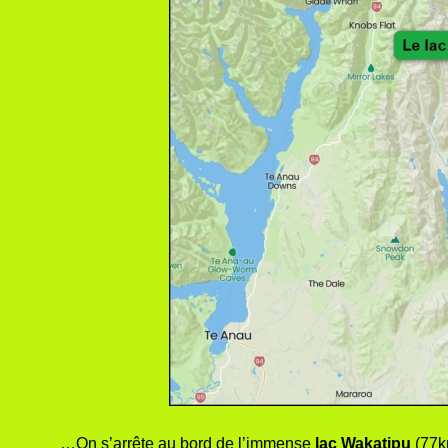
…On s’arrête au bord de l’immense
lac Wakatipu
(77km