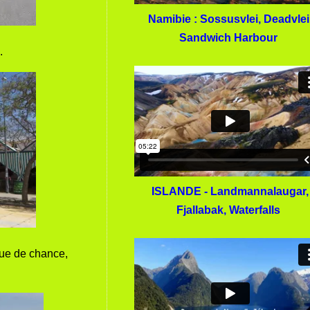
Namibie : Sossusvlei, Deadvlei
Sandwich Harbour
.
ISLANDE - Landmannalaugar,
Fjallabak, Waterfalls
que de chance,