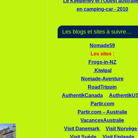
Le Kimberley et l'Ouest australi
en camping-car - 2010
Les blogs et sites à suivre…
Nomade59
Les sites :
Frogs-in-NZ
Kiwipal
Nomade-Aventure
RoadTrippin
AuthentikCanada
AuthentikU
Partir.com
Partir.com – Australie
VacancesAustralie
Visit Danemark
Visit Norvège
Visit Suède
Visit Finlande