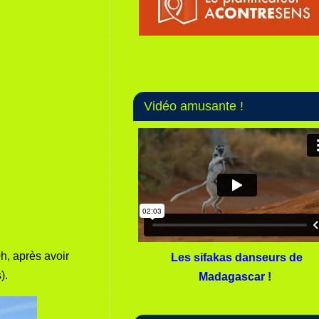
Vidéo amusante !
0h, après avoir
Les sifakas danseurs de
).
Madagascar !