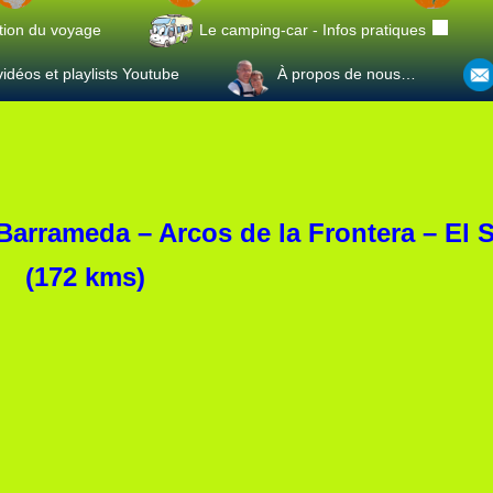
tion du voyage
Le camping-car - Infos pratiques
idéos et playlists Youtube
À propos de nous…
 Barrameda – Arcos de la Frontera – El 
(172 kms)