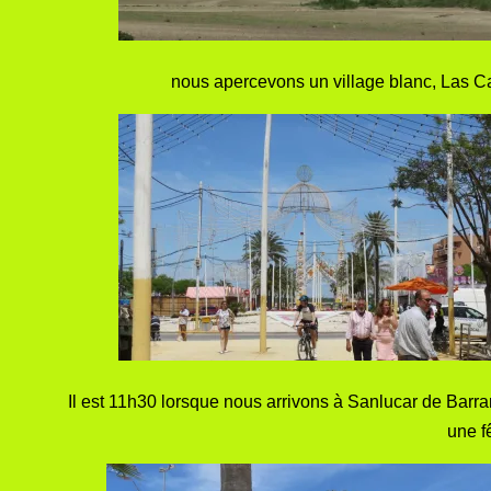
nous apercevons un village blanc, Las C
Il est 11h30 lorsque nous arrivons à Sanlucar de Bar
une fê