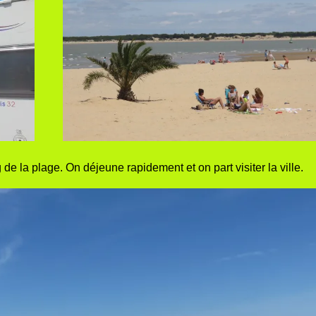
de la plage. On déjeune rapidement et on part visiter la ville.