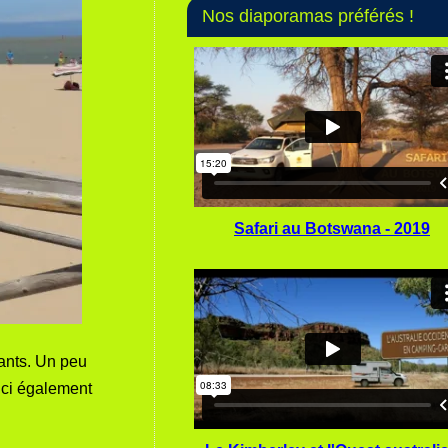
Nos diaporamas préférés !
Safari au Botswana - 2019
tants. Un peu
ici également