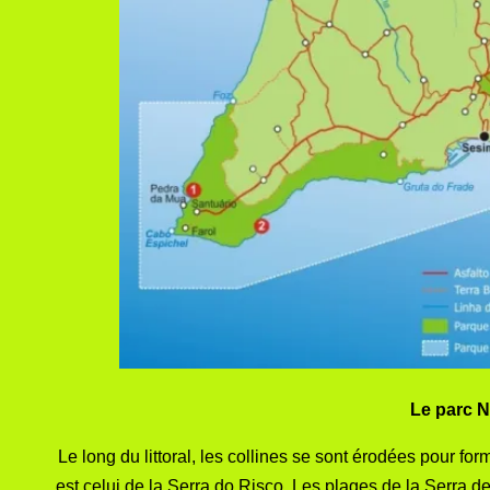
Le parc N
Le long du littoral, les collines se sont érodées pour fo
est celui de la Serra do Risco. Les plages de la Serra 