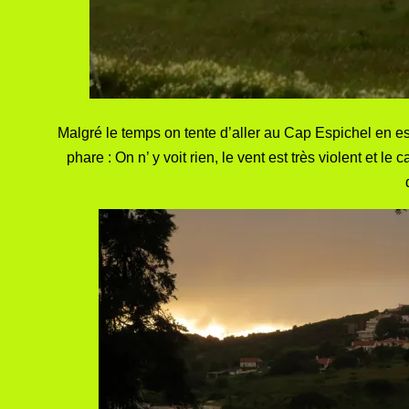
Malgré le temps on tente d’aller au Cap Espichel en es
phare : On n’ y voit rien, le vent est très violent et 