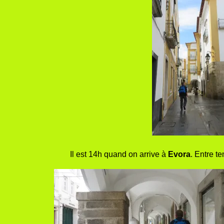
Il est 14h quand on arrive à
Evora
. Entre t