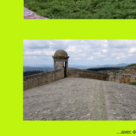
…avec des 