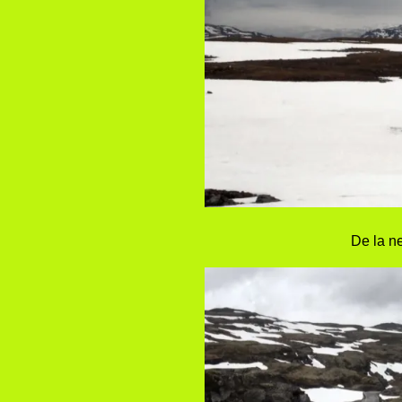
De la n