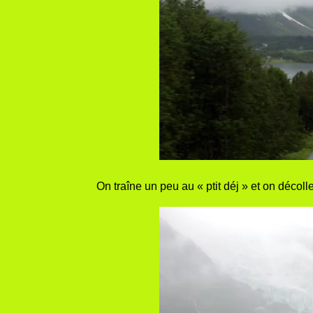
On traîne un peu au « ptit déj » et on décol