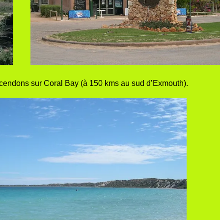
cendons sur Coral Bay (à 150 kms au sud d’Exmouth).