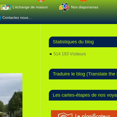
L’échange de maison
Nos diaporamas
Contactez nous…
Statistiques du blog
514 193 Visiteurs
Traduire le blog (Translate the 
Les cartes-étapes de nos voy