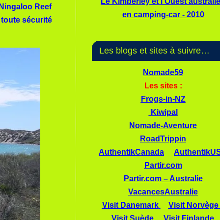
Le Kimberley et l'Ouest australi
 Ningaloo Reef
en camping-car - 2010
toute sécurité
Les blogs et sites à suivre…
Nomade59
Les sites :
Frogs-in-NZ
Kiwipal
Nomade-Aventure
RoadTrippin
AuthentikCanada
AuthentikU
Partir.com
Partir.com – Australie
VacancesAustralie
Visit Danemark
Visit Norvège
Visit Suède
Visit Finlande