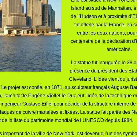
Island
au sud de
Manhattan
, 
de l’
Hudson
et à proximité d’
El
fut offerte par la
France
, en s
entre les deux nations, pour
centenaire de la
déclaration d
américaine
.
La statue fut inaugurée le
28 o
présence du
président des Éta
Cleveland
. L’idée vient du juri
 Le projet est confié, en
1871
, au sculpteur français
Auguste Bar
, l’architecte
Eugène Viollet-le-Duc
eut l’idée de la technique 
 l’ingénieur
Gustave Eiffel
pour décider de la structure interne de 
aques de cuivre martelées et fixées. La statue fait partie des
Na
 de la
liste du patrimoine mondial
de l’
UNESCO
depuis 1984.
ès important de la ville de New York, est devenue l’un des symb