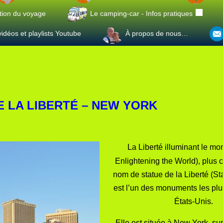
tion du voyage
Le camping-car - Infos pratiques
idéos et playlists Youtube
À propos de nous…
E LA LIBERTÉ – NEW YORK
La Liberté illuminant le mo
Enlightening the World), plus 
nom de statue de la Liberté (Sta
est l’un des
monuments
les plu
États-Unis
.
Elle est située à
New York
, su