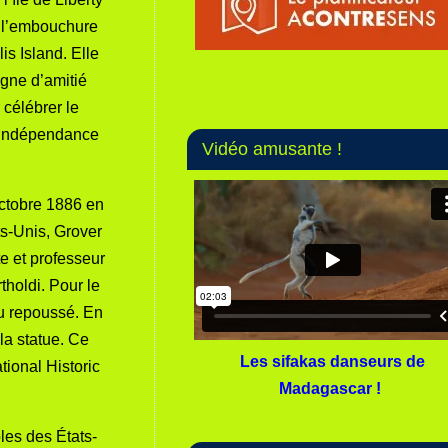
à l’embouchure
lis Island
. Elle
igne d’amitié
 célébrer le
’indépendance
Vidéo amusante !
ctobre 1886
en
ts-Unis
,
Grover
ste et professeur
tholdi
. Pour le
du
repoussé.
En
la statue. Ce
Les sifakas danseurs de
tional Historic
Madagascar !
oles des
États-