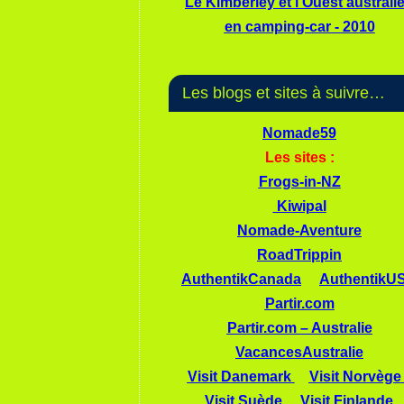
Le Kimberley et l'Ouest australi
en camping-car - 2010
Les blogs et sites à suivre…
Nomade59
Les sites :
Frogs-in-NZ
Kiwipal
Nomade-Aventure
RoadTrippin
AuthentikCanada
AuthentikU
Partir.com
Partir.com – Australie
VacancesAustralie
Visit Danemark
Visit Norvège
Visit Suède
Visit Finlande