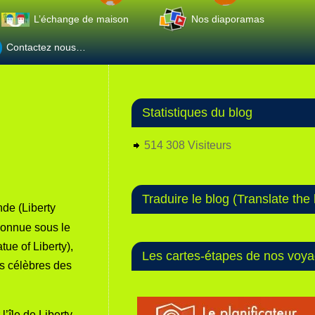
L’échange de maison
Nos diaporamas
Contactez nous…
Statistiques du blog
514 308 Visiteurs
Traduire le blog (Translate the 
nde (Liberty
connue sous le
tue of Liberty),
Les cartes-étapes de nos voy
s célèbres des
r l’île de
Liberty